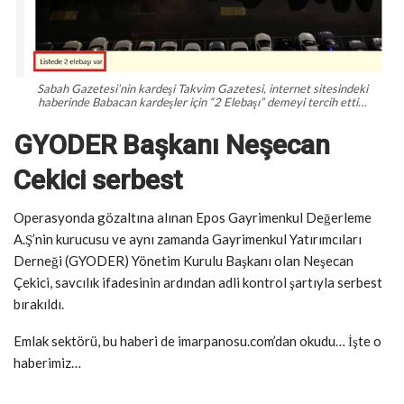
Sabah Gazetesi’nin kardeşi Takvim Gazetesi, internet sitesindeki
haberinde Babacan kardeşler için “2 Elebaşı” demeyi tercih etti…
GYODER Başkanı Neşecan
Cekici serbest
Operasyonda gözaltına alınan Epos Gayrimenkul Değerleme
A.Ş’nin kurucusu ve aynı zamanda Gayrimenkul Yatırımcıları
Derneği (GYODER) Yönetim Kurulu Başkanı olan Neşecan
Çekici, savcılık ifadesinin ardından adli kontrol şartıyla serbest
bırakıldı.
Emlak sektörü, bu haberi de imarpanosu.com’dan okudu… İşte o
haberimiz…