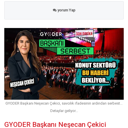
yorum Yap
GYODER Başkanı Neşecan Çekici, savcılık ifadesinin ardından serbest...
Detaylar geliyor...
GYODER Başkanı Neşecan Çekici