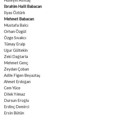
Hüseyin Asıltaş
İbrahim Halil Babacan
İlyas Öztürk
Mehmet Babacan
Mustafa Balcı
Orhan Özgül
Özge Sıvakcı
Tümay Eralp
Uğur Gültekin
Zeki Dağtarla
Mehmet Genç
Zeydan Çoban
Adile Figen Beyaztaş
Ahmet Erdoğan
Cem Yüce
Dilek Yılmaz
Dursun Eroğlu
Erdinç Demirci
Ersin Bütün