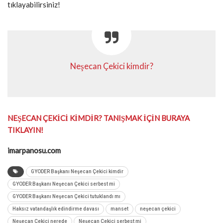
tıklayabilirsiniz!
Neşecan Çekici kimdir?
NEŞECAN ÇEKİCİ KİMDİR? TANIŞMAK İÇİN BURAYA
TIKLAYIN!
imarpanosu.com
GYODER Başkanı Neşecan Çekici kimdir
GYODER Başkanı Neşecan Çekici serbest mi
GYODER Başkanı Neşecan Çekici tutuklandı mı
Haksız vatandaşlık edindirme davası
manset
neşecan çekici
Neşecan Çekici nerede
Neşecan Çekici serbest mi