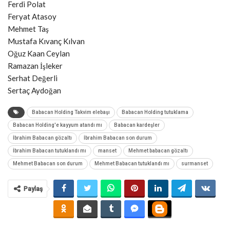
Ferdi Polat
Feryat Atasoy
Mehmet Taş
Mustafa Kıvanç Kılvan
Oğuz Kaan Ceylan
Ramazan İşleker
Serhat Değerli
Sertaç Aydoğan
Babacan Holding Takvim elebaşı
Babacan Holding tutuklama
Babacan Holding'e kayyum atandı mı
Babacan kardeşler
İbrahim Babacan gözaltı
İbrahim Babacan son durum
İbrahim Babacan tutuklandı mı
manset
Mehmet babacan gözaltı
Mehmet Babacan son durum
Mehmet Babacan tutuklandı mı
surmanset
Paylaş