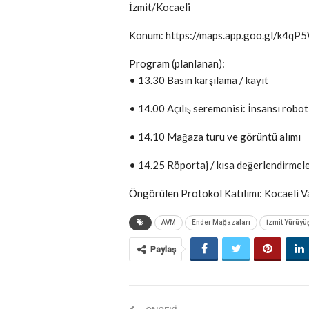
İzmit/Kocaeli
Konum: https://maps.app.goo.gl/k4
Program (planlanan):
• 13.30 Basın karşılama / kayıt
• 14.00 Açılış seremonisi: İnsansı robotl
• 14.10 Mağaza turu ve görüntü alımı
• 14.25 Röportaj / kısa değerlendirmeler 
Öngörülen Protokol Katılımı: Kocaeli Val
AVM
Ender Mağazaları
İzmit Yürüyüş
Paylaş