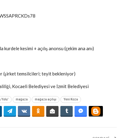
qP5WSSAPRCKDs78
a kurdele kesimi + açılış anonsu (çekim ana anı)
(şirket temsilcileri; teyit bekleniyor)
iliği, Kocaeli Belediyesi ve İzmit Belediyesi
 Yolu’
mağaza
mağaza açılışı
Yeni Koza