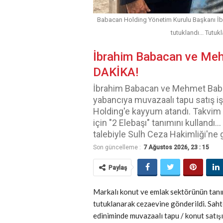
Babacan Holding Yönetim Kurulu Başkanı İ
tutuklandı... Tutuk
İbrahim Babacan ve Meh
DAKİKA!
İbrahim Babacan ve Mehmet Babaca
yabancıya muvazaalı tapu satış i
Holding'e kayyum atandı. Takvim 
için "2 Elebaşı" tanımını kullandı
talebiyle Sulh Ceza Hakimliği'ne g
Son güncelleme :
7 Ağustos 2026, 23 : 15
Paylaş
Markalı konut ve emlak sektörünün tan
tutuklanarak cezaevine gönderildi. Saht
ediniminde muvazaalı tapu / konut satışı