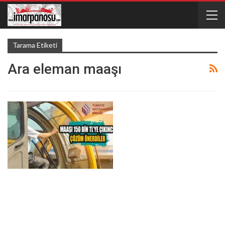
Tarama Etiketi
Ara eleman maaşı