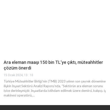
Ara eleman maaşı 150 bin TL’ye çıktı, müteahhitler
çözüm önerdi
15 Ocak 2024, 13 : 10
Türkiye Müteahhitler Birliği’nin (TMB) 2023 yılının son çeyrek dönemine
ilişkin İnşaat Sektörü Analizi Raporu’nda, “Sektörün ara eleman sorunu
iyice derinleşmiştir. İnşaatlarda istihdam edilmek üzere demirci, kalıpçı, iş
makinesi operatörü,…