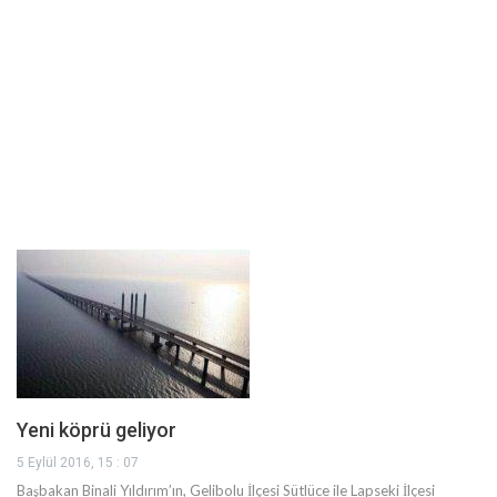
Yeni köprü geliyor
5 Eylül 2016, 15 : 07
Başbakan Binali Yıldırım’ın, Gelibolu İlçesi Sütlüce ile Lapseki İlçesi