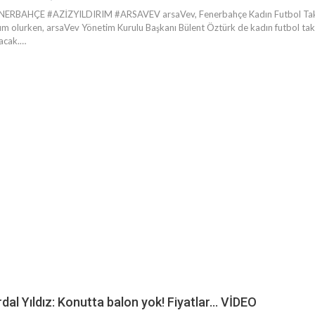
NERBAHÇE #AZİZYILDIRIM #ARSAVEV arsaVev, Fenerbahçe Kadın Futbol Takım
m olurken, arsaVev Yönetim Kurulu Başkanı Bülent Öztürk de kadın futbol takı
acak.…
dal Yıldız: Konutta balon yok! Fiyatlar… VİDEO