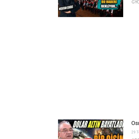
GYOD
Osm
29 T