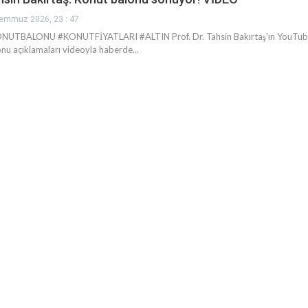
emmuz 2026, 23 : 47
NUTBALONU #KONUTFİYATLARI #ALTIN Prof. Dr. Tahsin Bakırtaş'ın YouTube 
nu açıklamaları videoyla haberde...