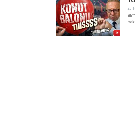
23 T
#KO
balo