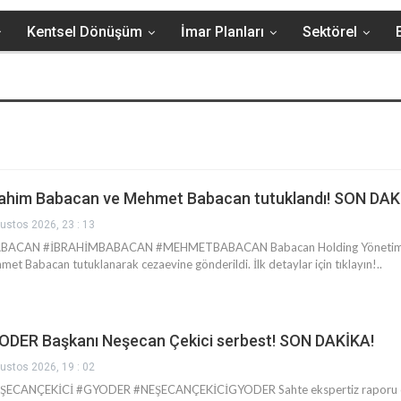
Kentsel Dönüşüm
İmar Planları
Sektörel
rahim Babacan ve Mehmet Babacan tutuklandı! SON DAK
ustos 2026, 23 : 13
BACAN #İBRAHİMBABACAN #MEHMETBABACAN Babacan Holding Yönetim Kur
et Babacan tutuklanarak cezaevine gönderildi. İlk detaylar için tıklayın!..
ODER Başkanı Neşecan Çekici serbest! SON DAKİKA!
ustos 2026, 19 : 02
ŞECANÇEKİCİ #GYODER #NEŞECANÇEKİCİGYODER Sahte ekspertiz raporu düzen