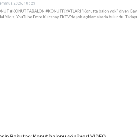
emmuz 2026, 18 : 23
NUT #KONUTTABALON #KONUTFİYATLARI "Konutta balon yok" diyen Gayrimenk
al Yıldız, YouTube Emre Kulcanay EKTV'de şok açıklamalarda bulundu. Tıklayın,
hsin Bakırtaş: Konut balonu sönüyor! VİDEO