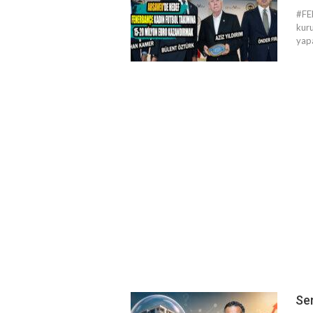
#FE
kuru
yap
Ser