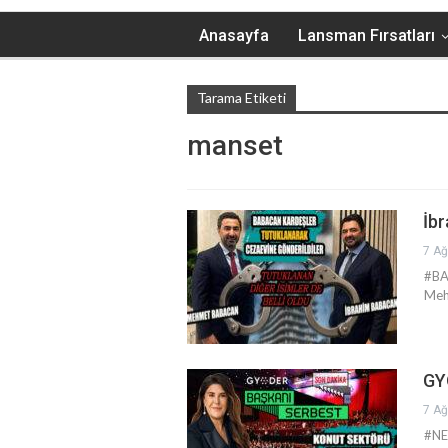
Anasayfa
Lansman Fırsatları
Tarama Etiketi
manset
İb
7 Ağ
#BA
Mehm
GY
7 Ağ
#NE