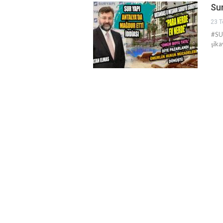
Sur
23 T
#SU
şika