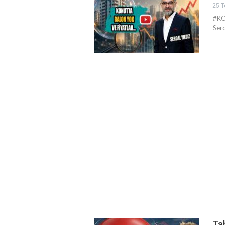
25 T
#KO
Serd
Ta