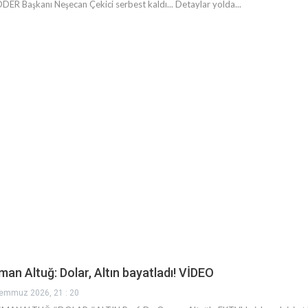
ER Başkanı Neşecan Çekici serbest kaldı... Detaylar yolda...
an Altuğ: Dolar, Altın bayatladı! VİDEO
emmuz 2026, 21 : 20