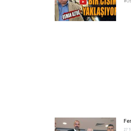
#OSM
Fe
27 T