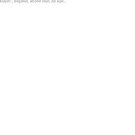
!.. Beğenin, abone olun, zili açın...