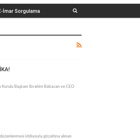
E-İmar Sorgulama
İKA!
ulu Başkanı İbrahim Babacan ve CEO
lenmesi iddiasıyla gözaltına alınan