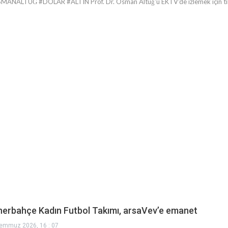
ANALTUĞ #DOLAR #ALTIN Prof. Dr. Osman Altuğ'u EKTV'de izlemek için tıklayın
nerbahçe Kadın Futbol Takımı, arsaVev’e emanet
emmuz 2026, 16 : 07