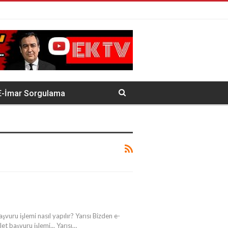
E-İmar Sorgulama
vuru işlemi nasıl yapılır? Yarısı Bizden e-
t başvuru işlemi... Yarısı…