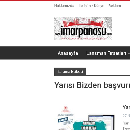
Hakkımızda
İletişim / Künye
Reklam
Anasayfa
Lansman Fırsatları
Tarama Etiketi
Yarısı Bizden başvur
Yar
27 N
Yarı
Devl