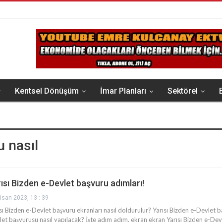
Kentsel Dönüşüm
İmar Planları
Sektörel
u nasıl
ısı Bizden e-Devlet başvuru adımları!
isan 2023, 13 : 39
sı Bizden e-Devlet başvuru ekranları nasıl doldurulur? Yarısı Bizden e-Devlet baş
et başvurusu nasıl yapılacak? İşte adım adım, ekran ekran Yarısı Bizden e-Devle