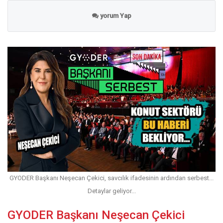
yorum Yap
GYODER Başkanı Neşecan Çekici, savcılık ifadesinin ardından serbest...
Detaylar geliyor...
GYODER Başkanı Neşecan Çekici