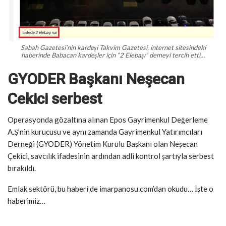
Sabah Gazetesi’nin kardeşi Takvim Gazetesi, internet sitesindeki
haberinde Babacan kardeşler için “2 Elebaşı” demeyi tercih etti…
GYODER Başkanı Neşecan
Cekici serbest
Operasyonda gözaltına alınan Epos Gayrimenkul Değerleme
A.Ş’nin kurucusu ve aynı zamanda Gayrimenkul Yatırımcıları
Derneği (GYODER) Yönetim Kurulu Başkanı olan Neşecan
Çekici, savcılık ifadesinin ardından adli kontrol şartıyla serbest
bırakıldı.
Emlak sektörü, bu haberi de imarpanosu.com’dan okudu… İşte o
haberimiz…