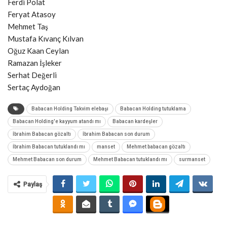
Ferdi Polat
Feryat Atasoy
Mehmet Taş
Mustafa Kıvanç Kılvan
Oğuz Kaan Ceylan
Ramazan İşleker
Serhat Değerli
Sertaç Aydoğan
Babacan Holding Takvim elebaşı
Babacan Holding tutuklama
Babacan Holding'e kayyum atandı mı
Babacan kardeşler
İbrahim Babacan gözaltı
İbrahim Babacan son durum
İbrahim Babacan tutuklandı mı
manset
Mehmet babacan gözaltı
Mehmet Babacan son durum
Mehmet Babacan tutuklandı mı
surmanset
Paylaş