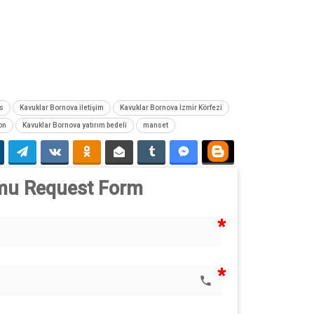
s
Kavuklar Bornova iletişim
Kavuklar Bornova İzmir Körfezi
on
Kavuklar Bornova yatırım bedeli
manset
mu 
Request Form
phone