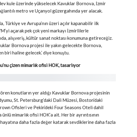
3 dev kule üzerinde yükselecek Kavuklar Bornova, İzmir
lantılı metro ve Uçanyol güzergahında yer alacak.
Türkiye ve Avrupa’nın üzeri açılır kapanabilir ilk
M’yi açarak pek çok yeni markayı İzmirlilerle
da, alışveriş, kültür sanat noktası konumuna getireceğiz.
klar Bornova projesi ile yakın gelecekte Bornova,
n biri haline gelecek.’ diye konuştu.
nu çizen mimarlık ofisi HOK, tasarlıyor
gören konutların yer aldığı Kavuklar Bornova projesinin
dyumu, St. Petersburg’daki Dali Müzesi, Boston’daki
own Ofisleri ve Pekin’deki Four Seasons Oteli dahil
ünlü mimarlık ofisi HOK’a ait. Her bir ayrıntısının
n hayatına daha fazla değer katarak sevdiklerine daha fazla