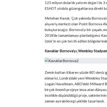
125 milyon dolarlık yatırım değeri ile 
ESHOT otobüs güzergahlarına direkt bağ
Metehan Kavuk, ‘Çok yakında Bornova’da, 
alışveriş merkezi olan Point Bornova AV
buluşturacağız. Bornova’yı bir yaşam, mo
2018’de tamamlamayı planladığımız Kavu
İzmir’in en çok tercih edilen bölgelerinde
Kavuklar Bornova’yı, Wembley Stadyumu’
Zemin kattan itibaren yüzde 80’i deniz 
mimarisi, Londra’daki yeni Wembley Sta
Logan Havalimanı, ABD’deki Millward Br
birçok önemli projeye imza atan dünyaca 
incelikle düşünüldüğü proje, sakinlerini
zaman ayırabileceği şekilde tasarlandı.