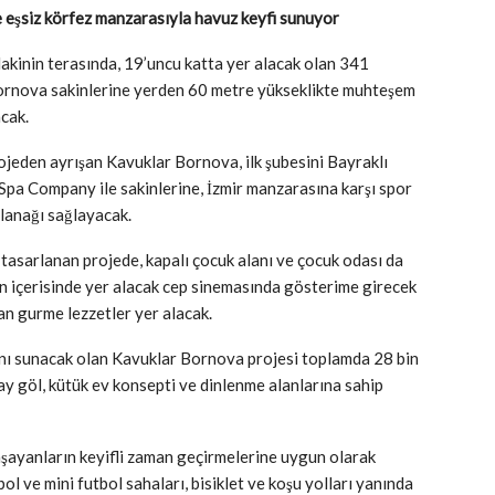
 eşsiz körfez manzarasıyla havuz keyfi sunuyor
akinin terasında, 19’uncu katta yer alacak olan 341
ornova sakinlerine yerden 60 metre yükseklikte muhteşem
cak.
ojeden ayrışan Kavuklar Bornova, ilk şubesini Bayraklı
pa Company ile sakinlerine, İzmir manzarasına karşı spor
lanağı sağlayacak.
tasarlanan projede, kapalı çocuk alanı ve çocuk odası da
in içerisinde yer alacak cep sinemasında gösterime girecek
n gurme lezzetler yer alacak.
anı sunacak olan Kavuklar Bornova projesi toplamda 28 bin
ay göl, kütük ev konsepti ve dinlenme alanlarına sahip
aşayanların keyifli zaman geçirmelerine uygun olarak
bol ve mini futbol sahaları, bisiklet ve koşu yolları yanında