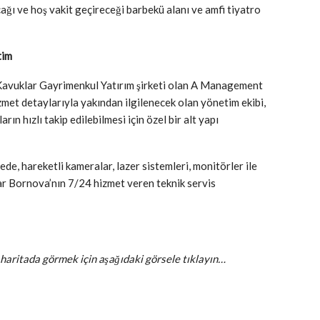
ğı ve hoş vakit geçireceği barbekü alanı ve amfi tiyatro
tim
Kavuklar Gayrimenkul Yatırım şirketi olan A Management
et detaylarıyla yakından ilgilenecek olan yönetim ekibi,
arın hızlı takip edilebilmesi için özel bir alt yapı
e, hareketli kameralar, lazer sistemleri, monitörler ile
ar Bornova’nın 7/24 hizmet veren teknik servis
aritada görmek için aşağıdaki görsele tıklayın…