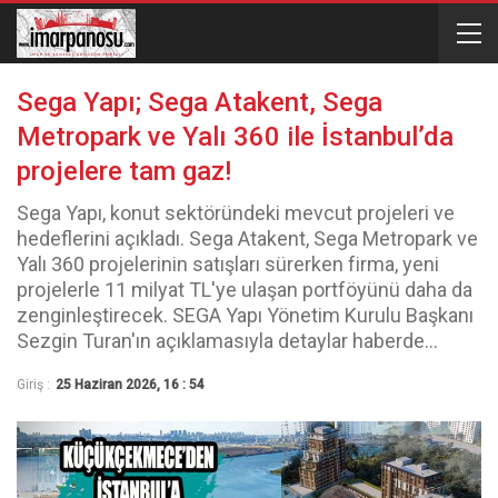
Sega Yapı; Sega Atakent, Sega
Metropark ve Yalı 360 ile İstanbul’da
projelere tam gaz!
Sega Yapı, konut sektöründeki mevcut projeleri ve
hedeflerini açıkladı. Sega Atakent, Sega Metropark ve
Yalı 360 projelerinin satışları sürerken firma, yeni
projelerle 11 milyat TL'ye ulaşan portföyünü daha da
zenginleştirecek. SEGA Yapı Yönetim Kurulu Başkanı
Sezgin Turan'ın açıklamasıyla detaylar haberde...
Giriş :
25 Haziran 2026, 16 : 54