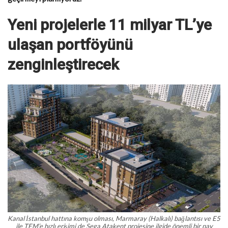
Yeni projelerle 11 milyar TL’ye
ulaşan portföyünü
zenginleştirecek
Kanal İstanbul hattına komşu olması, Marmaray (Halkalı) bağlantısı ve E5
ile TEM’e hızlı erişimi de Sega Atakent projesine ilgide önemli bir pay