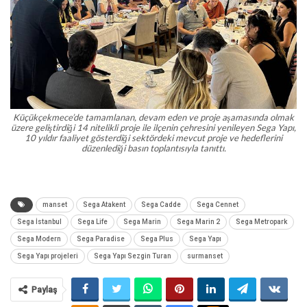
Küçükçekmece’de tamamlanan, devam eden ve proje aşamasında olmak
üzere geliştirdiği 14 nitelikli proje ile ilçenin çehresini yenileyen Sega Yapı,
10 yıldır faaliyet gösterdiği sektördeki mevcut proje ve hedeflerini
düzenlediği basın toplantısıyla tanıttı.
manset
Sega Atakent
Sega Cadde
Sega Cennet
Sega İstanbul
Sega Life
Sega Marin
Sega Marin 2
Sega Metropark
Sega Modern
Sega Paradise
Sega Plus
Sega Yapı
Sega Yapı projeleri
Sega Yapı Sezgin Turan
surmanset
Paylaş