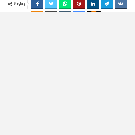
Paylaş
Neşecan Çekici kimdir?
Neşecan Çekici eksper mi? Neşecan
Çekici hangi gayrimenkul değerleme şirketinin kurucusu ve
Yönetim Kurulu Başkanı? Neşecan Çekici, GYODER Başkanı mı?
İşte Neşecan Çekici kimdir sorusunun cevabı o özgeçmiş,
biyografi…
Neşecan Çekici kimdir?
Marmara Üniversitesi İktisadi ve İdari Bilimler Fakültesi İktisat
Bölümü’nden 1988’de mezun olan Neşecan Çekici, akademik
altyapısını İstanbul Üniversitesi’nde Para/Banka Anabilim
Dalı’ndaki yüksek lisansı ve İstanbul Üniversitesi İşletme
Fakültesi’ndeki MBA eğitimiyle güçlendirdi.