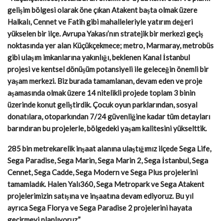
gelişim bölgesi olarak öne çıkan Atakent başta olmak üzere
Halkalı, Cennet ve Fatih gibi mahalleleriyle yatırım değeri
yükselen bir ilçe. Avrupa Yakası’nın stratejik bir merkezi geçiş
noktasında yer alan Küçükçekmece; metro, Marmaray, metrobüs
gibi ulaşım imkanlarına yakınlığı, beklenen Kanal İstanbul
projesi ve kentsel dönüşüm potansiyeli ile geleceğin önemli bir
yaşam merkezi. Biz burada tamamlanan, devam eden ve proje
aşamasında olmak üzere 14 nitelikli projede toplam 3 binin
üzerinde konut geliştirdik. Çocuk oyun parklarından, sosyal
donatılara, otoparkından 7/24 güvenliğine kadar tüm detayları
barındıran bu projelerle, bölgedeki yaşam kalitesini yükselttik.
285 bin metrekarelik inşaat alanına ulaştığımız ilçede Sega Life,
Sega Paradise, Sega Marin, Sega Marin 2, Sega İstanbul, Sega
Cennet, Sega Cadde, Sega Modern ve Sega Plus projelerini
tamamladık. Halen Yalı360, Sega Metropark ve Sega Atakent
projelerimizin satışına ve inşaatına devam ediyoruz. Bu yıl
ayrıca Sega Florya ve Sega Paradise 2 projelerini hayata
geçirmeyi planlıyoruz.”