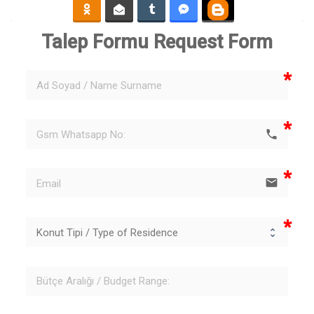
Talep Formu 
Request Form
phone
email