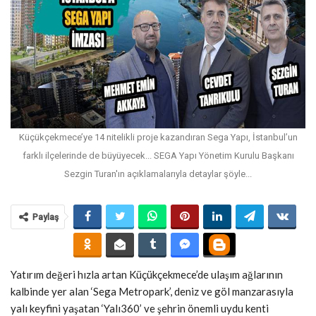
Küçükçekmece’ye 14 nitelikli proje kazandıran Sega Yapı, İstanbul’un
farklı ilçelerinde de büyüyecek... SEGA Yapı Yönetim Kurulu Başkanı
Sezgin Turan'ın açıklamalarıyla detaylar şöyle...
Paylaş
Yatırım değeri hızla artan Küçükçekmece’de ulaşım ağlarının
kalbinde yer alan ‘Sega Metropark’, deniz ve göl manzarasıyla
yalı keyfini yaşatan ‘Yalı360’ ve şehrin önemli uydu kenti