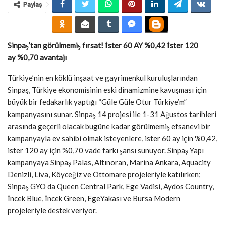
Paylaş
Sinpaş’tan görülmemiş fırsat! İster 60 AY %0,42 İster 120
ay %0,70 avantajı
Türkiye’nin en köklü inşaat ve gayrimenkul kuruluşlarından
Sinpaş, Türkiye ekonomisinin eski dinamizmine kavuşması için
büyük bir fedakarlık yaptığı “Güle Güle Otur Türkiye’m”
kampanyasını sunar. Sinpaş 14 projesi ile 1-31 Ağustos tarihleri
arasında geçerli olacak bugüne kadar görülmemiş efsanevi bir
kampanyayla ev sahibi olmak isteyenlere, ister 60 ay için %0,42,
ister 120 ay için %0,70 vade farkı şansı sunuyor. Sinpaş Yapı
kampanyaya Sinpaş Palas, Altınoran, Marina Ankara, Aquacity
Denizli, Liva, Köyceğiz ve Ottomare projeleriyle katılırken;
Sinpaş GYO da Queen Central Park, Ege Vadisi, Aydos Country,
İncek Blue, İncek Green, EgeYakası ve Bursa Modern
projeleriyle destek veriyor.