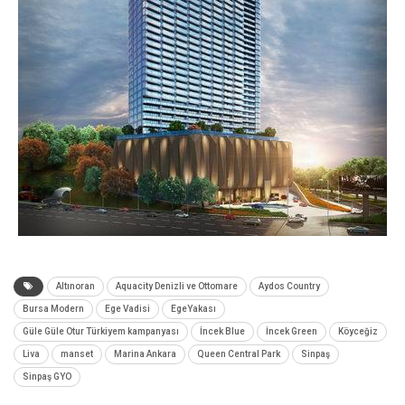
Altınoran
Aquacity Denizli ve Ottomare
Aydos Country
Bursa Modern
Ege Vadisi
EgeYakası
Güle Güle Otur Türkiyem kampanyası
İncek Blue
İncek Green
Köyceğiz
Liva
manset
Marina Ankara
Queen Central Park
Sinpaş
Sinpaş GYO