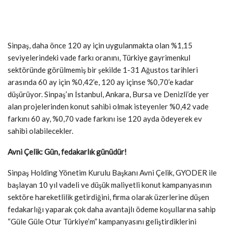
Sinpaş, daha önce 120 ay için uygulanmakta olan %1,15
seviyelerindeki vade farkı oranını, Türkiye gayrimenkul
sektöründe görülmemiş bir şekilde 1-31 Ağustos tarihleri
arasında 60 ay için %0,42’e, 120 ay içinse %0,70’e kadar
düşürüyor. Sinpaş’ın İstanbul, Ankara, Bursa ve Denizli’de yer
alan projelerinden konut sahibi olmak isteyenler %0,42 vade
farkını 60 ay, %0,70 vade farkını ise 120 ayda ödeyerek ev
sahibi olabilecekler.
Avni Çelik: Gün, fedakarlık günüdür!
Sinpaş Holding Yönetim Kurulu Başkanı Avni Çelik, GYODER ile
başlayan 10 yıl vadeli ve düşük maliyetli konut kampanyasının
sektöre hareketlilik getirdiğini, firma olarak üzerlerine düşen
fedakarlığı yaparak çok daha avantajlı ödeme koşullarına sahip
“Güle Güle Otur Türkiye’m” kampanyasını geliştirdiklerini