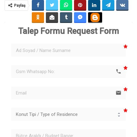
Paylaş
Talep Formu 
Request Form
phone
email