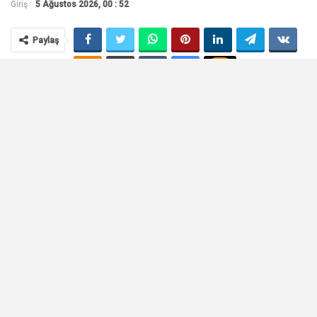
Giriş :
5 Ağustos 2026, 00 : 52
Paylaş
Neşecan Çekici kimdir?
Neşecan Çekici eksper mi? Neşecan
Çekici hangi gayrimenkul değerleme şirketinin kurucusu ve
Yönetim Kurulu Başkanı? Neşecan Çekici, GYODER Başkanı mı?
İşte Neşecan Çekici kimdir sorusunun cevabı o özgeçmiş,
biyografi…
Neşecan Çekici kimdir?
Marmara Üniversitesi İktisadi ve İdari Bilimler Fakültesi İktisat
Bölümü’nden 1988’de mezun olan Neşecan Çekici, akademik
altyapısını İstanbul Üniversitesi’nde Para/Banka Anabilim
Dalı’ndaki yüksek lisansı ve İstanbul Üniversitesi İşletme
Fakültesi’ndeki MBA eğitimiyle güçlendirdi.