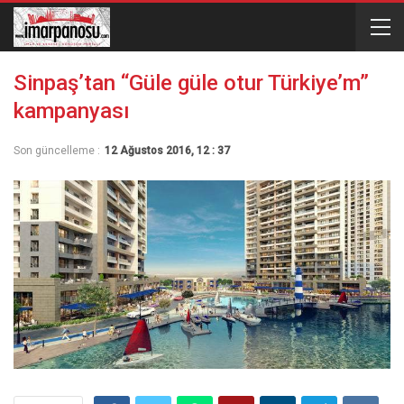
Sinpaş’tan “Güle güle otur Türkiye’m”
kampanyası
Son güncelleme :
12 Ağustos 2016, 12 : 37