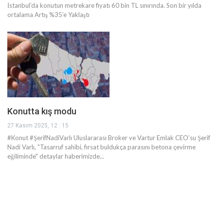
İstanbul’da konutun metrekare fiyatı 60 bin TL sınırında. Son bir yılda
ortalama Artış %35’e Yaklaştı
Konutta kış modu
27 Kasım 2025, 12 : 15
#Konut #ŞerifNadiVarlı Uluslararası Broker ve Vartur Emlak CEO’su Şerif
Nadi Varlı, "Tasarruf sahibi, fırsat buldukça parasını betona çevirme
eğiliminde" detaylar haberimizde...