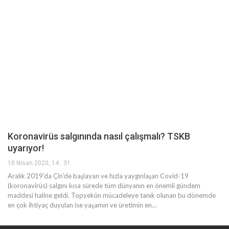
Koronavirüs salgınında nasıl çalışmalı? TSKB
uyarıyor!
10 Nisan 2020, 14 : 31
Aralık 2019’da Çin'de başlayan ve hızla yaygınlaşan Covid-19
(koronavirüs) salgını kısa sürede tüm dünyanın en önemli gündem
maddesi haline geldi. Topyekûn mücadeleye tanık olunan bu dönemde
en çok ihtiyaç duyulan ise yaşamın ve üretimin en…