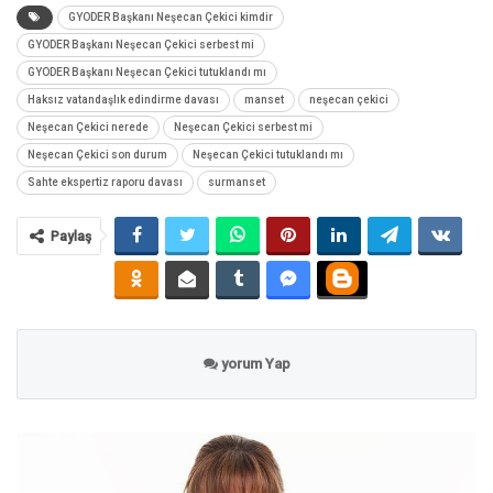
GYODER Başkanı Neşecan Çekici kimdir
GYODER Başkanı Neşecan Çekici serbest mi
GYODER Başkanı Neşecan Çekici tutuklandı mı
Haksız vatandaşlık edindirme davası
manset
neşecan çekici
Neşecan Çekici nerede
Neşecan Çekici serbest mi
Neşecan Çekici son durum
Neşecan Çekici tutuklandı mı
Sahte ekspertiz raporu davası
surmanset
Paylaş
yorum Yap