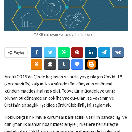
TSKB'nin uyarı ve tavsiyeleri haberde...
Paylaş
Aralık 2019’da Çin’de başlayan ve hızla yaygınlaşan Covid-19
(koronavirüs) salgını kısa sürede tüm dünyanın en önemli
gündem maddesi haline geldi. Topyekûn mücadeleye tanık
olunan bu dönemde en çok ihtiyaç duyulan ise yaşamın ve
üretimin en sağlıklı şekilde sürdürülebilirliğini sağlamak.
Köklü bilgi birikimiyle kurumsal bankacılık, yatırım bankacılığı ve
danışmanlık alanlarında hizmetleriyle şirketlere her süreçte
destek olan TSKB, koronavirüs salgını döneminde toplumsal