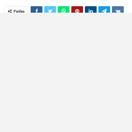
Paylaş
Cansel Şirin Yazıcı kimdir?
Cansel Şirin Yazıcı gözaltı sebebi
nedir? Gözaltına alınan Cansel Şirin Yazıcı, hangi şirketin
sahibidir? Cansel Şirin Yazıcı kaç yaşında? Cansel Şirin Yazıcı ne
mezunu? İşte ‘Cansel Şirin Yazıcı kimdir?’ sorusunun cevabı,
Cansel Şirin Yazıcı özgeçmişi, Cansel Şirin Yazıcı biyografisi…
Cansel Şirin Yazıcı kimdir?
Cansel Şirin Yazıcı, EVA Gayrimenkul Değerleme Yönetici
Ortağı ve Genel Müdürüdür…