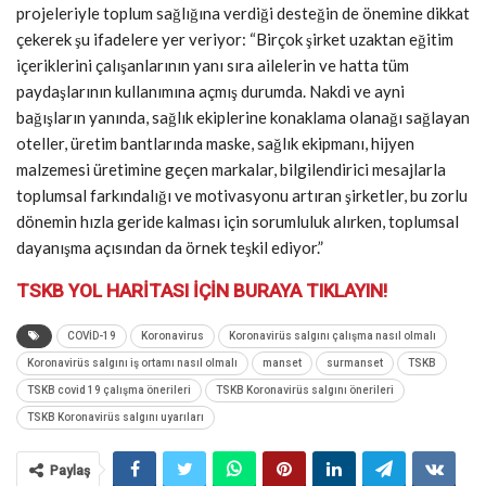
projeleriyle toplum sağlığına verdiği desteğin de önemine dikkat
çekerek şu ifadelere yer veriyor: “Birçok şirket uzaktan eğitim
içeriklerini çalışanlarının yanı sıra ailelerin ve hatta tüm
paydaşlarının kullanımına açmış durumda. Nakdi ve ayni
bağışların yanında, sağlık ekiplerine konaklama olanağı sağlayan
oteller, üretim bantlarında maske, sağlık ekipmanı, hijyen
malzemesi üretimine geçen markalar, bilgilendirici mesajlarla
toplumsal farkındalığı ve motivasyonu artıran şirketler, bu zorlu
dönemin hızla geride kalması için sorumluluk alırken, toplumsal
dayanışma açısından da örnek teşkil ediyor.”
TSKB YOL HARİTASI İÇİN BURAYA TIKLAYIN!
COVİD-19
Koronavirus
Koronavirüs salgını çalışma nasıl olmalı
Koronavirüs salgını iş ortamı nasıl olmalı
manset
surmanset
TSKB
TSKB covid 19 çalışma önerileri
TSKB Koronavirüs salgını önerileri
TSKB Koronavirüs salgını uyarıları
Paylaş