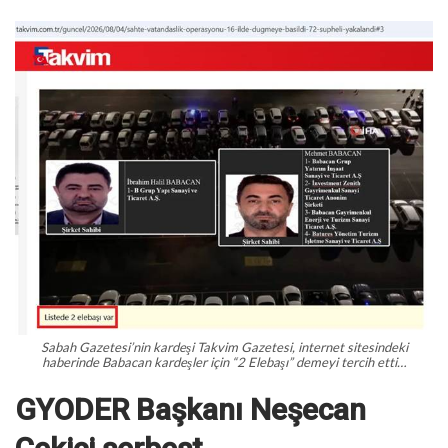
Sabah Gazetesi’nin kardeşi Takvim Gazetesi, internet sitesindeki
haberinde Babacan kardeşler için “2 Elebaşı” demeyi tercih etti…
GYODER Başkanı Neşecan