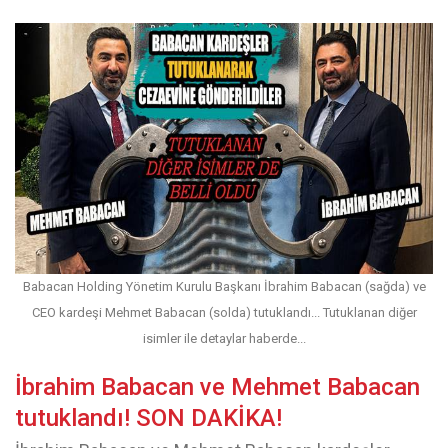
Babacan Holding Yönetim Kurulu Başkanı İbrahim Babacan (sağda) ve
CEO kardeşi Mehmet Babacan (solda) tutuklandı... Tutuklanan diğer
isimler ile detaylar haberde...
İbrahim Babacan ve Mehmet Babacan
tutuklandı! SON DAKİKA!