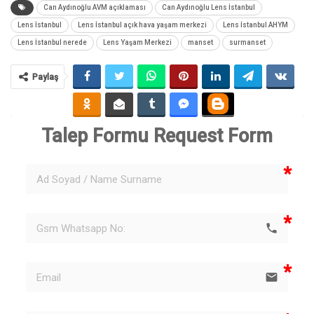
Can Aydınoğlu AVM açıklaması
Can Aydınoğlu Lens İstanbul
Lens İstanbul
Lens İstanbul açık hava yaşam merkezi
Lens İstanbul AHYM
Lens İstanbul nerede
Lens Yaşam Merkezi
manset
surmanset
Paylaş
Talep Formu 
Request Form
phone
email