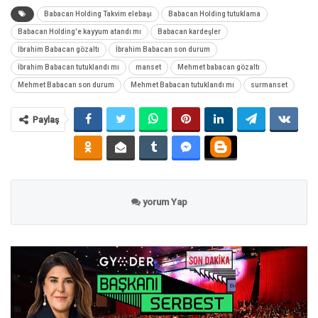
Babacan Holding Takvim elebaşı
Babacan Holding tutuklama
Babacan Holding'e kayyum atandı mı
Babacan kardeşler
İbrahim Babacan gözaltı
İbrahim Babacan son durum
İbrahim Babacan tutuklandı mı
manset
Mehmet babacan gözaltı
Mehmet Babacan son durum
Mehmet Babacan tutuklandı mı
surmanset
Paylaş
yorum Yap