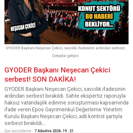
GYODER Başkanı Neşecan Çekici, savcılık ifadesinin ardından serbest...
Detaylar geliyor...
GYODER Başkanı Neşecan Çekici
serbest! SON DAKİKA!
GYODER Başkanı Neşecan Çekici, savcılık ifadesinin
ardından serbest bırakıldı. Sahte ekspertiz raporuyla
haksız vatandaşlık edinme soruşturması kapsamında
ifade veren Epos Gayrimenkul Değerleme Yönetim
Kurulu Başkanı Neşecan Çekici, adli kontrol şartıyla
serbest bırakıldı...
Son güncelleme :
7 Ağustos 2026, 19 : 21