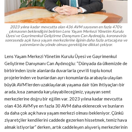
2023 yılına kadar mevcutta olan 436 AVM sayısının en fazla 470’e
çıkmasının beklendiğini belirten Lens Yaşam Merkezi Yönetim Kurulu
Üyesi ve Gayrimenkul Geliştirme Danışmanı Can Aydınoğlu, koronavirüs
sonrasında açık hava yaşam merkezlerine ilginin daha fazla artacağına ve
yatırımların bu yönde olması gerektiğine dikkat çekiyor.
Lens Yaşam Merkezi Yönetim Kurulu Üyesi ve Gayrimenkul
Geliştirme Danışmanı Can Aydınoğlu: “Dünyada da ülkemizde de
birbirinden izole alanlarda duvarlarla çevrili toplu konut
projelerinden ve bunlardan ayrı konumlarda arabayla ulaşılan
büyük AVM’lerden uzaklaşılarak yaşama dair tüm ihtiyaçları bir
arada, kısa zamanda karşılayabileceğimiz, yaşayan semt
merkezlerine doğru bir eğilim var. 2023 yılına kadar mevcutta
olan 436 AVM’ye en fazla 30 AVM daha eklenecek ve bunların
da daha çok açık hava yaşam merkezi olması bekleniyor. Çünkü
ziyaretçiler kendilerini caddede gezerken hissetmek, temiz hava
almak istiyorlar” derken, artık caddeleşen alışveriş merkezlerinin